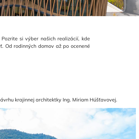
ozrite si výber našich realizácií, kde
sť. Od rodinných domov až po ocenené
resvedčte sa, že
vrhu krajinnej architektky Ing. Miriam Húšťavovej.