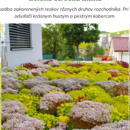
dba zakorenených rezkov rôznych druhov rozchodníka. Pri kv
odvďačí krásnym hustým a pestrým kobercom.