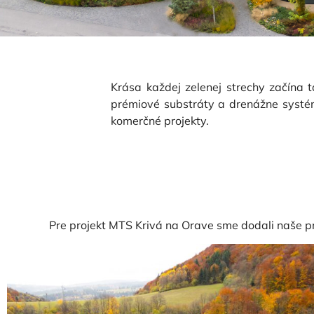
Krása každej zelenej strechy začína t
prémiové substráty a drenážne systé
komerčné projekty.
Hľadáte inšpiráciu 
z
Pre projekt MTS Krivá na Orave sme dodali naše pr