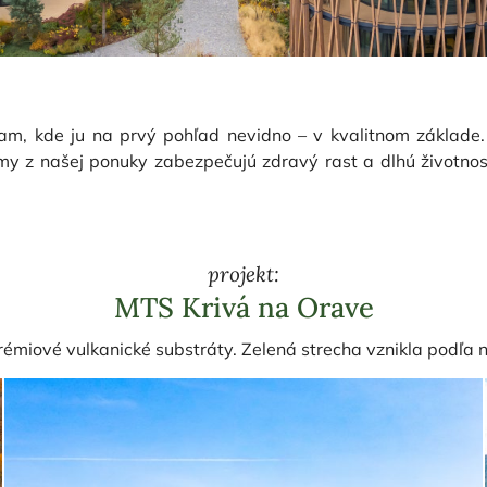
am, kde ju na prvý pohľad nevidno – v kvalitnom základe. P
Realizácie
my z našej ponuky zabezpečujú zdravý rast a dlhú životno
pre vašu strechu? Pozrite si výber našich top realizácií a p
ákladom každého krásneho projektu je kvalitný substrát.
projekt:
MTS Krivá na Orave
Preskúmajte naše projekty
émiové vulkanické substráty. Zelená strecha vznikla podľa ná