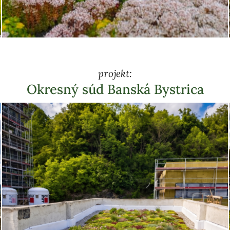
projekt:
Okresný súd Banská Bystrica